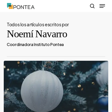
Menu
Skip
to
search
Close
main
Menu
Todos los artículos escritos por
content
Noemí Navarro
Coordinadora Instituto Pontea
Tenemos
Navidad